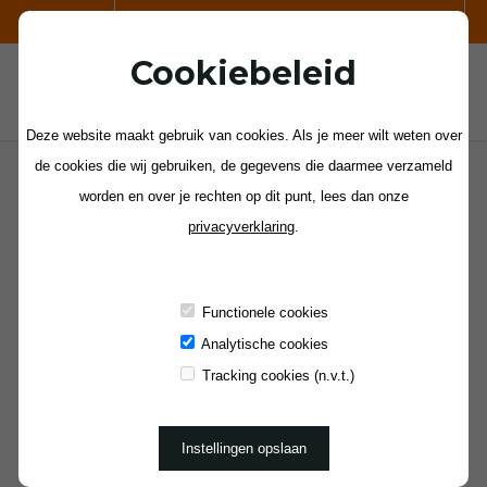
VOOR SCHOOLKAMPEN:
Cookiebeleid
Deze website maakt gebruik van cookies. Als je meer wilt weten over
de cookies die wij gebruiken, de gegevens die daarmee verzameld
worden en over je rechten op dit punt, lees dan onze
privacyverklaring
.
Adverteren op Schoolreis.org
Uw uitje plaatsen op Schoolreis.org? Wij bieden u
diverse mogelijkheden om uw uitje te promoten. Voor
Functionele cookies
meer informatie over adverteren
klik hier
.
Analytische cookies
Tracking cookies (n.v.t.)
De voordelen van adverteren op Schoolreis.org:
Goed vindbaar voor uw doelgroep
Meerdere uitjes plaatsen vanuit 1 account
Instellingen opslaan
Uitjes plaatsen in meerdere categorieën
Bepaal zelf wat u plaatst