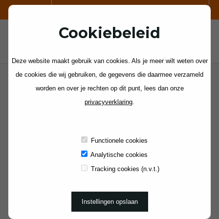
VOOR SCHOOLKAMPEN:
Cookiebeleid
Deze website maakt gebruik van cookies. Als je meer wilt weten over
WAT ZOEK JE?
de cookies die wij gebruiken, de gegevens die daarmee verzameld
SCHOOLREIZEN
worden en over je rechten op dit punt, lees dan onze
SOORT REIS
privacyverklaring
.
- Selecteer -
POSTCODE
STRAAL
Straal
Functionele cookies
TREFWOORD
Analytische cookies
Tracking cookies (n.v.t.)
GEZELSCHAP
- Selecteer -
Instellingen opslaan
AANTAL PERSONEN